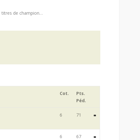
de titres de champion…
Cot.
Pts.
Péd.
6
71
6
67