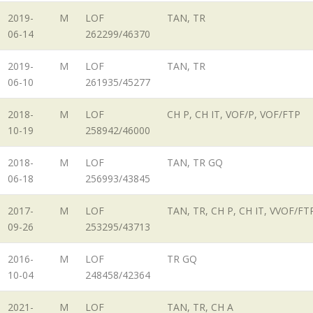
2019-
M
LOF
TAN, TR
06-14
262299/46370
2019-
M
LOF
TAN, TR
06-10
261935/45277
2018-
M
LOF
CH P, CH IT, VOF/P, VOF/FTP
10-19
258942/46000
2018-
M
LOF
TAN, TR GQ
06-18
256993/43845
2017-
M
LOF
TAN, TR, CH P, CH IT, VVOF/FT
09-26
253295/43713
2016-
M
LOF
TR GQ
10-04
248458/42364
2021-
M
LOF
TAN, TR, CH A