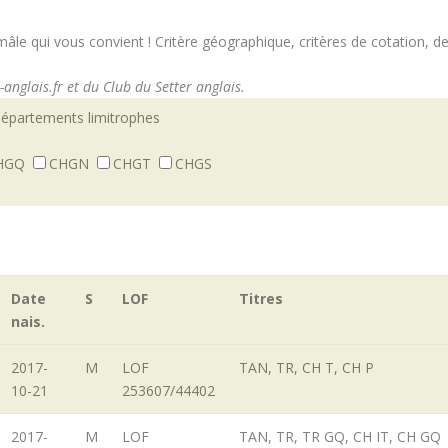
e mâle qui vous convient ! Critère géographique, critères de cotation, 
anglais.fr et du Club du Setter anglais.
 départements limitrophes
HGQ
CHGN
CHGT
CHGS
Date
S
LOF
Titres
nais.
2017-
M
LOF
TAN, TR, CH T, CH P
10-21
253607/44402
2017-
M
LOF
TAN, TR, TR GQ, CH IT, CH GQ