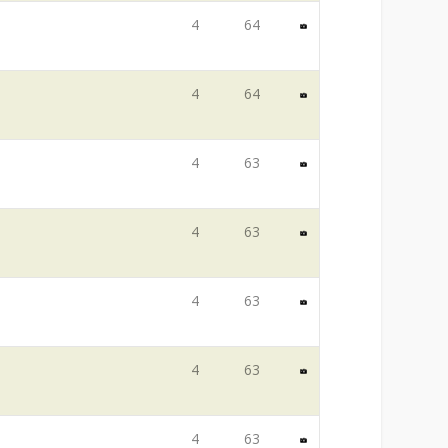
4
64
4
64
4
63
4
63
4
63
4
63
4
63