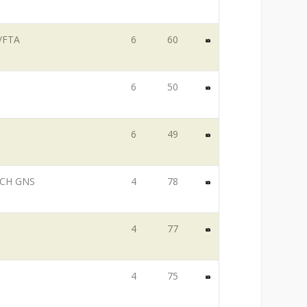
F/FTA
6
60
6
50
6
49
, CH GNS
4
78
4
77
4
75