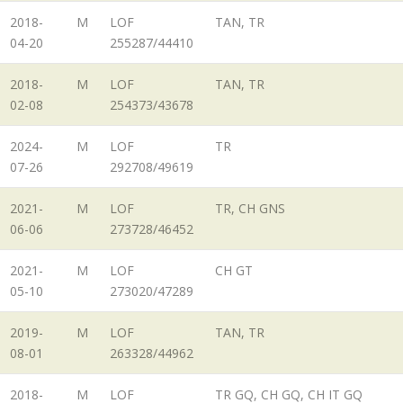
2018-
M
LOF
TAN, TR
04-20
255287/44410
2018-
M
LOF
TAN, TR
02-08
254373/43678
2024-
M
LOF
TR
07-26
292708/49619
2021-
M
LOF
TR, CH GNS
06-06
273728/46452
2021-
M
LOF
CH GT
05-10
273020/47289
2019-
M
LOF
TAN, TR
08-01
263328/44962
2018-
M
LOF
TR GQ, CH GQ, CH IT GQ