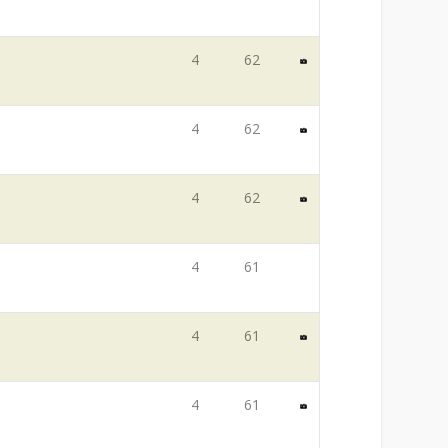
4
62
4
62
4
62
4
61
4
61
4
61