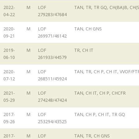
2022-
M
LOF
TAN, TR, TR GQ, CH(BA)B, CH(S
04-22
279283/47684
2020-
M
LOF
TAN, CH GNS
09-21
269971/46142
2019-
M
LOF
TR, CH IT
06-10
261933/44579
2020-
M
LOF
TAN, TR, CH P, CH IT, VVOF/FT
07-12
268511/45924
2021-
M
LOF
TAN, CH IT, CH P, CHCFR
05-29
274248/47424
2017-
M
LOF
TAN, CH P, CH IT, TR GQ
09-26
253294/43525
2017-
M
LOF
TAN, TR, CH GNS