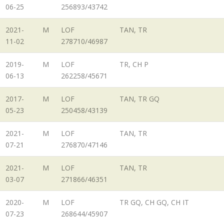
06-25
256893/43742
2021-
M
LOF
TAN, TR
11-02
278710/46987
2019-
M
LOF
TR, CH P
06-13
262258/45671
2017-
M
LOF
TAN, TR GQ
05-23
250458/43139
2021-
M
LOF
TAN, TR
07-21
276870/47146
2021-
M
LOF
TAN, TR
03-07
271866/46351
2020-
M
LOF
TR GQ, CH GQ, CH IT
07-23
268644/45907