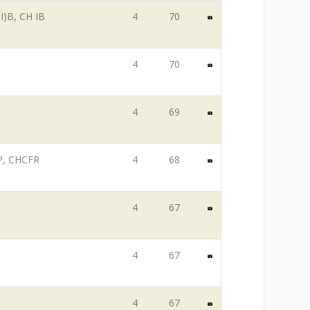
I)B, CH IB
4
70
4
70
4
69
P, CHCFR
4
68
4
67
4
67
4
67