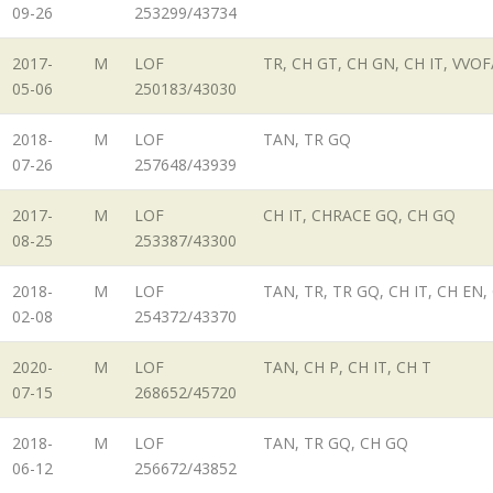
09-26
253299/43734
2017-
M
LOF
TR, CH GT, CH GN, CH IT, VVO
05-06
250183/43030
2018-
M
LOF
TAN, TR GQ
07-26
257648/43939
2017-
M
LOF
CH IT, CHRACE GQ, CH GQ
08-25
253387/43300
2018-
M
LOF
TAN, TR, TR GQ, CH IT, CH EN
02-08
254372/43370
2020-
M
LOF
TAN, CH P, CH IT, CH T
07-15
268652/45720
2018-
M
LOF
TAN, TR GQ, CH GQ
06-12
256672/43852