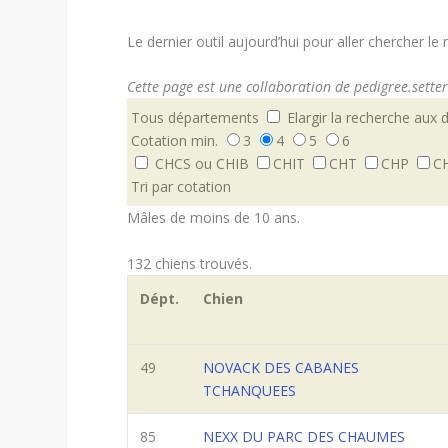
Le dernier outil aujourd’hui pour aller chercher l
Cette page est une collaboration de pedigree.setter-
Tous départements
Elargir la recherche aux
Cotation min.
3
4
5
6
CHCS ou CHIB
CHIT
CHT
CHP
C
Tri par cotation
Mâles de moins de 10 ans.
132 chiens trouvés.
Dépt.
Chien
49
NOVACK DES CABANES
TCHANQUEES
85
NEXX DU PARC DES CHAUMES